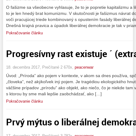
O fašizme sa všeobecne vyhlasuje, že to je popretie kapitalizmu a 
to je len hnedý brat komunizmu. V skutočnosti je fašizmus návrat do 
voči pracujúcej triede kombinovaný s opustením fasády liberálnej d
Dnešná krajná pravica a úpadok liberálnej demokracie je tak v pri
Pokračovanie článku
Progresívny rast existuje ´ (extr
18. decembra 2017, Prečítané 2 670x,
peacenwar
Úvod: „Príroda“ ako pojem v kontexte, v akom sa dnes používa, spôs
„človeka“, než akýkoľvek iný pojem. Je tragédiou ekologického hnut
väčšine prípadov „prírodu“ ako objekt, ako niečo, čo je niekde tam 
s ktorou by sme mali lepšie zaobchádzať, ako […]
Pokračovanie článku
Prvý mýtus o liberálnej demokra
17. decembra 2017, Prečítané 3 782x,
peacenwar