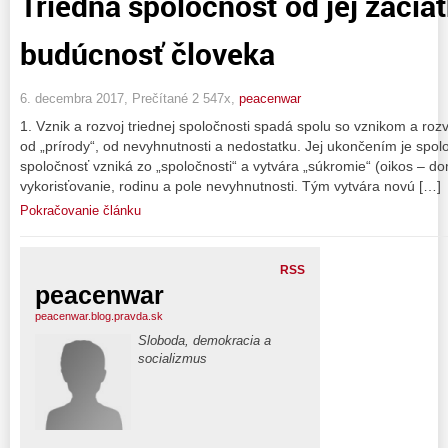
Triedna spoločnosť od jej začia
budúcnosť človeka
6. decembra 2017, Prečítané 2 547x,
peacenwar
1. Vznik a rozvoj triednej spoločnosti spadá spolu so vznikom a ro
od „prírody“, od nevyhnutnosti a nedostatku. Jej ukončením je spol
spoločnosť vzniká zo „spoločnosti“ a vytvára „súkromie“ (oikos – d
vykorisťovanie, rodinu a pole nevyhnutnosti. Tým vytvára novú […]
Pokračovanie článku
RSS
peacenwar
peacenwar.blog.pravda.sk
Sloboda, demokracia a
socializmus