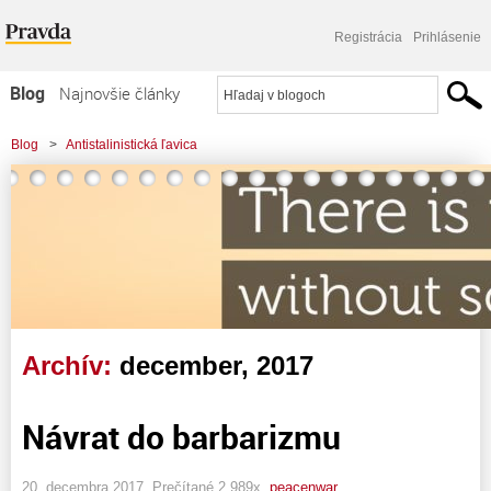
Registrácia
Prihlásenie
Blog
Najnovšie články
Najčítanejšie články
Blog
>
Antistalinistická ľavica
Najkomentovanejšie články
Zoznam blogov
Komerčné blogy
Archív:
december, 2017
Návrat do barbarizmu
20. decembra 2017, Prečítané 2 989x,
peacenwar