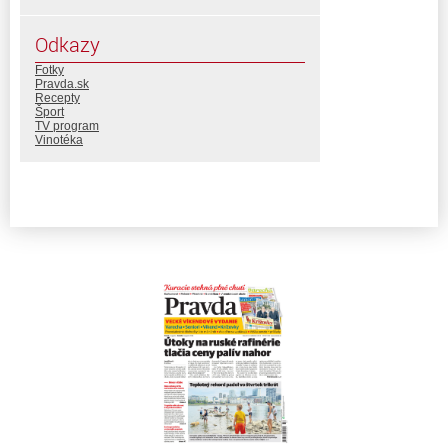
Odkazy
Fotky
Pravda.sk
Recepty
Šport
TV program
Vinotéka