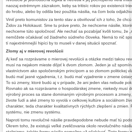
naozaj extrémnym zázrakom, keby sa tritisíc rokov po existencii tri
do hrobu, alebo by odišla bez použitia násilia, na čom bola odjakži
Viniť preto komunistov za tento stav a obviňovať ich z toho, že chcú 
Židov za Holokaust. Sme tu práve preto, že nechceme násilie, kto
nechceme túto spoločnosť. Ale nechať sa pozabíjať kvôli tomu, že „nás
nemôžete očakávať od žiadneho súdneho človeka. Nemá to nič spol
tí najextrémnejší hipíci by to museli v danej situácii spoznať.
Zlomy aj v mierovej revolúcii
Aj keď sa rozprávame o mierovej revolúcii a otázke medzi takou revo
musí na nejakom mieste dôjsť k dvom zlomom. Jeden je už spomína
vlastníctvom ako spoločenským princípom a so zlomom politickej vl
budú mať jasné vyjadrenia, t.z. budú mať vyjadrenie v zmene ústavy
To sú zmeny, ktoré budú aj v prípade, že ani jeden vlas nebude pok
Rovnako ak sa rozprávame o hospodárskej zmene, niekedy musí dôj
výrobný proces sa stane dominaným výrobným procesom a zmeny,
živote ľudí a aké zmeny to vyvolá v celkovej kultúre a sociálnom ži
charakter, teda charakter kvalitatívnych rýchlych zlepšení a zmie
systému, nie zmenu systému.
Naproti tomu revolučné násilie pravdepodobne nebude mať tú podob
Okrem toho, že existujú veľké zveličovania okolo revolučného násili
stalinizme, takéto formy násilia nemožno už očakávať. Tieto formy n