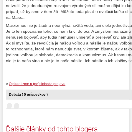
netvrdil, že jednoduchým rozvojom výrobných síl možno dôjst ku k
prípad, už by sme v ňom žili. Môžete teda písať o evolúcii koľko chc
na Marxa.
Marxizmus nie je žiadna neomylná, svätá veda, ani dielo jednotlivca,
Je to len spoznanie toho, čo nám kričí do očí. A zmyslom marxizmu
nemuseli bojovať, aby ľudia nemuseli umierať a prelievať krv, ale žil
Ak si myslíte, že revolúcia je našou voľbou a násilie je našou voľbou
to rozhodnutia, ktoré nám nanucuje svet, v ktorom žijeme, ak v ta
jedinou voľbou je sloboda, demokracia a komunizmus. Ak k tomu má
nie je to naša vina a nie je to naše násilie. Ich násilie a ich zločin
«
O pluralizme a (ne)slobode prejavu
Debata ( 0 príspevkov )
Ďalšie články od tohto blogera