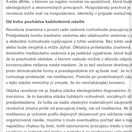
A ešte dlhšie, v ktorom sa naplno rozvinie na spoločnosť, ktorá bud
ideologických a ekonomických princípoch. Hospodársky prechod je a
revolúcia môže mať na hospodárstvo, identický v prípade evolučnej
Od koho pochádza každodenné násilie
Revolúcia znamená v prvom rade vedomé rozhodnutie pracujúcej tri
Predpokladá tvorbu triedneho vedomia ako vládnuceho vedomia v p
a slobodné rozhodnutie vyplývajúce z tohto vedomia. Bez tohto ved
alebo bude neúplná a môže zlyhať. Diktatúra proletariátu znamená 
dnešného meštiackeho vedomia a jej politické vyjadrenie, ktoré bud
Je to prechodné obdobie, v ktorom nebude možné z dôvodu odporu 
konsenzuálne riešenia medzi triedami. Je to tiež otočenie dnešnej 
preto demokratické formy a pravdepodobne ich aj bude mať. Je to l
rozhoduje proletariát, nie meštiactvo. Pretože pri protichodných zá
v tejto otázke nemožný (v zmysle, že ho neočakávajte) konsenz.
Otázka revolúcie nie je žiadna otázka ideologického dogmatizmu či 
marxizmu. Je to banálna otázka ľudských rozhodnutí, sociálnych sí
predpokladáme, že ľudia sa riadia vlastnými materiálnymi záujmam
revolučná zmena príde od pracujúcej triedy, nie od meštiactva. Ak 
meštiactvo je ochotné podľa dejinných skúseností pre udržanie trie
organizované násilie, musíme s touto eventualitou počítať ako s n
najväčšou chybou by bolo, kvôli oportunizmu pracujúcu triedu o tom
revolúcie je jednoduchá logika a netreba k jej pochopeniu veľa inteli