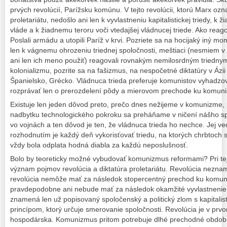
prvých revolúcií, Parížsku komúnu. V tejto revolúcii, ktorú Marx ozna
proletariátu, nedošlo ani len k vyvlastneniu kapitalistickej triedy, k ž
vláde a k žiadnemu teroru voči vtedajšej vládnucej triede. Ako reago
Poslali armádu a utopili Paríž v krvi. Pozriete sa na hocijaký iný mo
len k vágnemu ohrozeniu triednej spoločnosti, meštiaci (nesmiem v
ani len ich meno použiť) reagovali rovnakým nemilosrdným triednym 
kolonializmu, pozrite sa na fašizmus, na nespočetné diktatúry v Ázii
Španielsko, Grécko. Vládnuca trieda preferuje komunistov vyhadzova
rozprávať len o prerozdelení pôdy a mierovom prechode ku komun
Existuje len jeden dôvod preto, prečo dnes nežijeme v komunizme,
nadbytku technologického pokroku sa preháňame v ničení nášho s
vo vojnách a ten dôvod je ten, že vládnuca trieda ho nechce. Jej
rozhodnutím je každý deň vykorisťovať triedu, na ktorých chrbtoch s
vždy bola odplata hodná diabla za každú neposlušnosť.
Bolo by teoreticky možné vybudovať komunizmus reformami? Pri te
význam pojmov revolúcia a diktatúra proletariátu. Revolúcia nezn
revolúcia nemôže mať za následok stopercentný prechod ku komuni
pravdepodobne ani nebude mať za následok okamžité vyvlastnenie kap
znamená len už popisovaný spoločenský a politický zlom s kapitalis
princípom, ktorý určuje smerovanie spoločnosti. Revolúcia je v prvom
hospodárska. Komunizmus pritom potrebuje dlhé prechodné obdobi