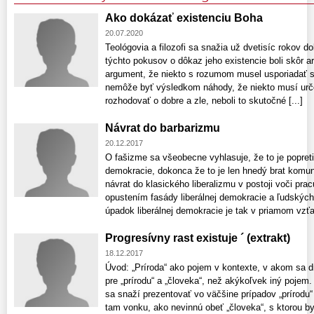
Ako dokázať existenciu Boha
20.07.2020
Teológovia a filozofi sa snažia už dvetisíc rokov 
týchto pokusov o dôkaz jeho existencie boli skôr 
argument, že niekto s rozumom musel usporiadať sv
nemôže byť výsledkom náhody, že niekto musí urč
rozhodovať o dobre a zle, neboli to skutočné [...]
Návrat do barbarizmu
20.12.2017
O fašizme sa všeobecne vyhlasuje, že to je popretie
demokracie, dokonca že to je len hnedý brat komu
návrat do klasického liberalizmu v postoji voči pra
opustením fasády liberálnej demokracie a ľudských
úpadok liberálnej demokracie je tak v priamom vzťah
Progresívny rast existuje ´ (extrakt)
18.12.2017
Úvod: „Príroda“ ako pojem v kontexte, v akom sa d
pre „prírodu“ a „človeka“, než akýkoľvek iný pojem.
sa snaží prezentovať vo väčšine prípadov „prírodu“ 
tam vonku, ako nevinnú obeť „človeka“, s ktorou b