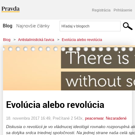
Registrácia
Prihlásenie
Blog
Najnovšie články
Najčítanejšie články
Blog
>
Antistalinistická ľavica
>
Evolúcia alebo revolúcia
Najkomentovanejšie články
Zoznam blogov
Komerčné blogy
Evolúcia alebo revolúcia
18. novembra 2017 16:49
, Prečítané 2 543x,
peacenwar
,
Nezaradené
Diskusia o revolúcii je vo vládnucej ideológii rovnako rozporuplná 
sa dotýka srdca triednej spoločnosti. Na jednej strane naša celá sp