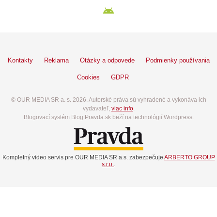
Kontakty
Reklama
Otázky a odpovede
Podmienky používania
Cookies
GDPR
© OUR MEDIA SR a. s. 2026. Autorské práva sú vyhradené a vykonáva ich
vydavateľ,
viac info
.
Blogovací systém Blog.Pravda.sk beží na technológií Wordpress.
Kompletný video servis pre OUR MEDIA SR a.s. zabezpečuje
ARBERTO GROUP
s.r.o.
.