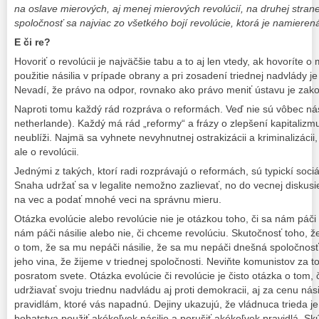
na oslave mierových, aj menej mierových revolúcií, na druhej strane
spoločnosť sa najviac zo všetkého bojí revolúcie, ktorá je namierená 
E či re?
Hovoriť o revolúcii je najväčšie tabu a to aj len vtedy, ak hovoríte o
použitie násilia v prípade obrany a pri zosadení triednej nadvlády j
Nevadí, že právo na odpor, rovnako ako právo meniť ústavu je zako
Naproti tomu každý rád rozpráva o reformách. Veď nie sú vôbec nási
netherlande). Každý má rád „reformy“ a frázy o zlepšení kapitalizmu.
neublíži. Najmä sa vyhnete nevyhnutnej ostrakizácii a kriminalizáci
ale o revolúcii.
Jednými z takých, ktorí radi rozprávajú o reformách, sú typickí soci
Snaha udržať sa v legalite nemožno zazlievať, no do vecnej diskusie
na vec a podať mnohé veci na správnu mieru.
Otázka evolúcie alebo revolúcie nie je otázkou toho, či sa nám páči 
nám páči násilie alebo nie, či chceme revolúciu. Skutočnosť toho, ž
o tom, že sa mu nepáči násilie, že sa mu nepáči dnešná spoločnosť,
jeho vina, že žijeme v triednej spoločnosti. Neviňte komunistov za to
posratom svete. Otázka evolúcie či revolúcie je čisto otázka o tom, 
udržiavať svoju triednu nadvládu aj proti demokracii, aj za cenu nási
pravidlám, ktoré vás napadnú. Dejiny ukazujú, že vládnuca trieda je
bohatstva použiť akékoľvek násilie a porušiť akékoľvek pravidlá. Skú