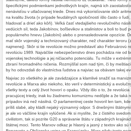
špecifickými podmienkami jednotlivých krajín, najmä ich zaostalos
nenávisťou v utlačovanej triede. Dnes má vykorisťovanie skôr aritm
na kvalitu života (v prípade feudálnych spoločností išlo často o ľudí, k
hladovať a drieť ako kôň). Veľká časť vtedajšieho revolučného násili
vedúcich síl, teda Jakobínov, boľševikov a stalinistov a boli to buď 
populárneho hnevu (Jakobíni) alebo o prenasledovanie opozície. D
mať skôr vojenský a technizovaný charakter, než charakter teroru (
najmenej). Skôr si tie revolúcie možno predstaviť ako Februárovú 
revolúciu 1989. Najväčšie nebezpečenstvo dnes pochádza nie od brut
vojenskej technológie a jej ničiaceho potenciálu. Tu môže v extrém
zbraní hromadného ničenia. Rozmýšľal som nad tým, či by meštiaci r
by ho odovzdali do vlastníctva ľudstva a najviac sa obávam takej eve
Najviac zo všetkého je ale zavádzajúce a klamlivé snažiť sa marxizm
revolúcie a Marxa ako niekoho, kto veril v deterministický a evolučn
všetky texty a celý život hovorí o opaku. Vždy išlo o to, že revolúc
pracujúcej triedy, inak ku žiadnemu komunizmu nedôjde a že taká 
prípadov iná než násilná. O parlamentnej ceste hovoril len tam, kde
príliš slabé, aby kládli nejaký významný odpor. S dnešnými štátnym
je ale vo väčšine krajín vylúčené. Ak si myslíte, že z čistého sved
civilistom, tak si pozrite G20 a správanie štátu v západných krajiná
štátnej moci. Tento Marxov odkaz je hlasný a jasný z textov ako s
Bonaparta a Občianska vojna vo Francúzsku. Marx nikdy tento pozn