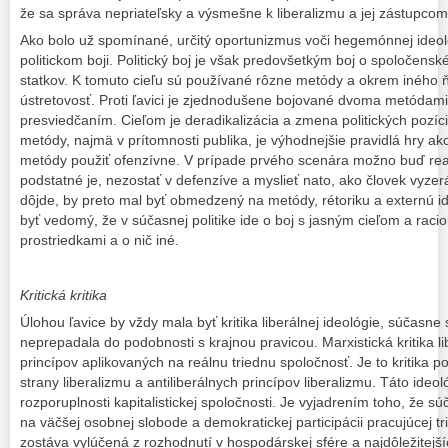
že sa správa nepriateľsky a výsmešne k liberalizmu a jej zástupcom,
Ako bolo už spomínané, určitý oportunizmus voči hegemónnej ideológ
politickom boji. Politický boj je však predovšetkým boj o spoločens
statkov. K tomuto cieľu sú používané rôzne metódy a okrem iného ňou
ústretovosť. Proti ľavici je zjednodušene bojované dvoma metódami
presviedčaním. Cieľom je deradikalizácia a zmena politických pozíci
metódy, najmä v prítomnosti publika, je výhodnejšie pravidlá hry ak
metódy použiť ofenzívne. V prípade prvého scenára možno buď rea
podstatné je, nezostať v defenzíve a myslieť nato, ako človek vyze
dôjde, by preto mal byť obmedzený na metódy, rétoriku a externú id
byť vedomý, že v súčasnej politike ide o boj s jasným cieľom a raci
prostriedkami a o nič iné.
Kritická kritika
Úlohou ľavice by vždy mala byť kritika liberálnej ideológie, súčasne 
neprepadala do podobnosti s krajnou pravicou. Marxistická kritika lib
princípov aplikovaných na reálnu triednu spoločnosť. Je to kritika p
strany liberalizmu a antiliberálnych princípov liberalizmu. Táto ideo
rozporuplnosti kapitalistickej spoločnosti. Je vyjadrením toho, že s
na väčšej osobnej slobode a demokratickej participácii pracujúcej tr
zostáva vylúčená z rozhodnutí v hospodárskej sfére a najdôležitejší