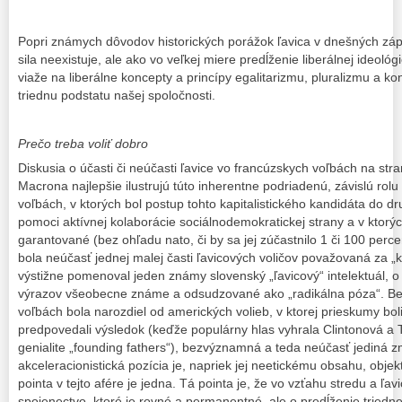
Popri známych dôvodov historických porážok ľavica v dnešných záp
sila neexistuje, ale ako vo veľkej miere predĺženie liberálnej ideológi
viaže na liberálne koncepty a princípy egalitarizmu, pluralizmu a k
triednu podstatu našej spoločnosti.
Prečo treba voliť dobro
Diskusia o účasti či neúčasti ľavice vo francúzskych voľbách na st
Macrona najlepšie ilustrujú túto inherentne podriadenú, závislú rolu 
voľbách, v ktorých bol postup tohto kapitalistického kandidáta do 
pomoci aktívnej kolaborácie sociálnodemokratickej strany a v ktorý
garantované (bez ohľadu nato, či by sa jej zúčastnilo 1 či 100 perc
bola neúčasť jednej malej časti ľavicových voličov považovaná za „k
výstižne pomenoval jeden známy slovenský „ľavicový“ intelektuál, 
výrazov všeobecne známe a odsudzované ako „radikálna póza“. Bez
voľbách bola narozdiel od amerických volieb, v ktorej prieskumy bo
predpovedali výsledok (keďže populárny hlas vyhrala Clintonová a 
genialite „founding fathers“), bezvýznamná a teda neúčasť jediná z
akceleracionistická pozícia je, napriek jej neetickému obsahu, obje
pointa v tejto afére je jedna. Tá pointa je, že vo vzťahu stredu a ľav
spojenectvo, ktoré je rovné a permanentné, ale o predĺženie triedn