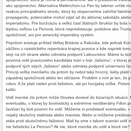
ako spojenectvo. Alternatíva Melénchon-Le Pen by takmer určite m
reakciu principiálneho stredu, ktorý by stopercentne zahŕňal falošné
propagandu, potenciálne mohol zájsť až do aktívnej sabotáže alebo
imperializmu. Pre buržoáziu a veľkú časť štátnych štruktúr by bola v 
lepšou voľbou Le Penová, ktorá nepredstavuje, podobne ako Trump,
spoločnosť, ani pre americký imperiálny systém.
Popritom existuje príklad Veľkej Británie a Rakúska, kde jednak Konz
väčšinu z rasistického repertoára krajnej pravice a kde napriek tom
stojí na ich strane alebo odmieta podporiť Labouristov. Máme tu teda 
povinná voliť pravicového kandidáta tvári v tvár „fašizmu“, v ktorej
podporiť tých istých „fašistov“ alebo odmieta podporiť umiernenú ľav
Princíp voľby menšieho zla pritom by nebol taký hrozný, keby plati
západnej spoločnosti alebo len občasne. Problém s ním je ten, že 
rokov. A že platí nielen proti fašistom, ale pri hocijakej voľbe. Poto
kašlú.
Voliť menšie zlo pritom môže človeka doviesť do bizarných situácii.
eventualitu, v ktorej by šovinistický a extrémne neoliberálny Fillon 
ľavičiari by boli povinní ho voliť. Môžeme si predstaviť eventualitu, v
nejaký skutočný stalinista alebo maoista. Alebo si môžeme predstav
stála proti skutočnému fašistovi. Mali by sme v takom scenári voliť 
nie fašistickú Le Penovú? Ak nie, ktoré menšie zlo voliť a ktoré nie?