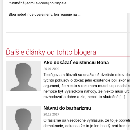
"Skutočné jadro ľavicovej politiky ale, ...
Blog nebol inde uverejnený, len reaguje na ...
Ďalšie články od tohto blogera
Ako dokázať existenciu Boha
20.07.2020
Teológovia a filozofi sa snažia už dvetisíc rokov 
týchto pokusov o dôkaz jeho existencie boli skôr 
argument, že niekto s rozumom musel usporiadať sv
nemôže byť výsledkom náhody, že niekto musí urč
rozhodovať o dobre a zle, neboli to skutočné [...]
Návrat do barbarizmu
20.12.2017
O fašizme sa všeobecne vyhlasuje, že to je popretie
demokracie, dokonca že to je len hnedý brat komu