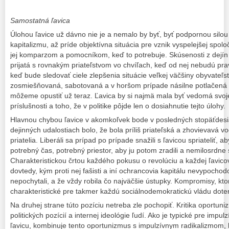
Samostatná ľavica
Úlohou ľavice už dávno nie je a nemalo by byť, byť podpornou silou
kapitalizmu, až príde objektívna situácia pre vznik vyspelejšej spolo
jej komparzom a pomocníkom, keď to potrebuje. Skúsenosti z dejín
prijatá s rovnakým priateľstvom vo chvíľach, keď od nej nebudú pravi
keď bude sledovať ciele zlepšenia situácie veľkej väčšiny obyvateľ
zosmiešňovaná, sabotovaná a v horšom prípade násilne potlačená a
môžeme opustiť už teraz. Ľavica by si najmä mala byť vedomá svojej 
príslušnosti a toho, že v politike pôjde len o dosiahnutie tejto úlohy.
Hlavnou chybou ľavice v akomkoľvek bode v posledných stopäťdesiat
dejinných udalostiach bolo, že bola príliš priateľská a zhovievavá voč
priatelia. Liberáli sa prípad po prípade snažili s ľavicou spriateliť, a
potrebný čas, potrebný priestor, aby ju potom zradili a nemilosrdne 
Charakteristickou črtou každého pokusu o revolúciu a každej ľavicov
dovtedy, kým proti nej fašisti a iní ochrancovia kapitálu nevypochod
nepochytali, a že vždy robila čo najväčšie ústupky. Kompromisy, kto
charakteristické pre takmer každú sociálnodemokratickú vládu dote
Na druhej strane túto pozíciu netreba zle pochopiť. Kritika oportun
politických pozícií a internej ideológie ľudí. Ako je typické pre imp
ľavicu, kombinuje tento oportunizmus s impulzívnym radikalizmom, 