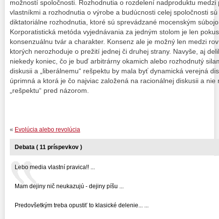
možností spoločnosti. Rozhodnutia o rozdelení nadproduktu medzi
vlastníkmi a rozhodnutia o výrobe a budúcnosti celej spoločnosti sú 
diktatoriálne rozhodnutia, ktoré sú sprevádzané mocenským súbojo
Korporatistická metóda vyjednávania za jedným stolom je len poku
konsenzuálnu tvár a charakter. Konsenz ale je možný len medzi ro
ktorých nerozhoduje o prežití jednej či druhej strany. Navyše, aj de
niekedy koniec, čo je buď arbitrárny okamich alebo rozhodnutý silam
diskusii a „liberálnemu“ rešpektu by mala byť dynamická verejná dis
úprimná a ktorá je čo najviac založená na racionálnej diskusii a ni
„rešpektu“ pred názorom.
«
Evolúcia alebo revolúcia
Debata ( 11 príspevkov )
Lebo media vlastní pravica!! ...
Mam dejiny nič neukazujú - dejiny píšu ...
Predovšetkým treba opustiť to klasické delenie... ...