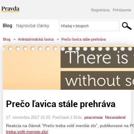
Registrácia
Prihlásenie
Blog
Najnovšie články
Najčítanejšie články
Blog
>
Antistalinistická ľavica
>
Prečo ľavica stále prehráva
Najkomentovanejšie články
Zoznam blogov
Komerčné blogy
Prečo ľavica stále prehráva
17. novembra 2017 15:33
, Prečítané 2 914x,
peacenwar
,
Nezaradené
Reakcia na článok “Prečo treba voliť menšie zlo”, publikované na 
treba-volit-mensie-zlo/