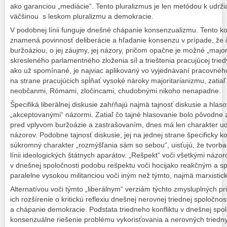
ako garanciou „mediácie“. Tento pluralizmus je len metódou k udrž
väčšinou s leskom pluralizmu a demokracie.
V podobnej línii funguje dnešné chápanie konsenzualizmu. Tento 
znamená povinnosť deliberácie a hľadanie konsenzu v prípade, že 
buržoáziou, o jej záujmy, jej názory, pričom opačne je možné „majo
skresleného parlamentného zloženia síl a trieštenia pracujúcej tri
ako už spomínané, je najviac aplikovaný vo vyjednávaní pracovnéh
na strane pracujúcich spĺňať vysoké nároky majoritarianizmu, zatia
neobčanmi, Rómami, zločincami, chudobnými nikoho nenapadne.
Špecifiká liberálnej diskusie zahŕňajú najmä tajnosť diskusie a hlas
„akceptovanými“ názormi. Zatiaľ čo tajné hlasovanie bolo pôvodn
pred vplyvom buržoázie a zastrašovaním, dnes má len charakter ud
názorov. Podobne tajnosť diskusie, jej na jednej strane špecificky k
súkromný charakter „rozmýšľania sám so sebou“, uisťujú, že tvorba
línii ideologických štátnych aparátov. „Rešpekt“ voči všetkými náz
v dnešnej spoločnosti podobu rešpektu voči hocijako reakčným a 
paralelne vysokou militanciou voči iným než týmto, najmä marxisti
Alternatívou voči týmto „liberálnym“ verziám týchto zmysluplných p
ich rozšírenie o kritickú reflexiu dnešnej nerovnej triednej spoločnos
a chápanie demokracie. Podstata triedneho konfliktu v dnešnej spol
konsenzuálne riešenie problému vykorisťovania a nerovných triedny