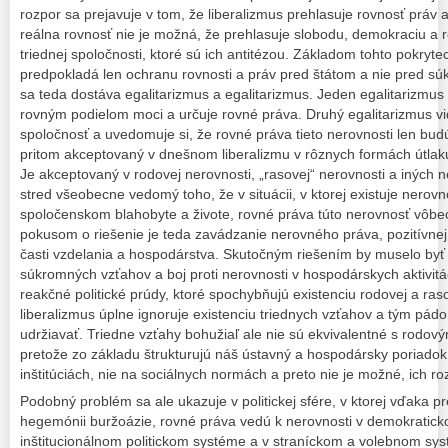
rozpor sa prejavuje v tom, že liberalizmus prehlasuje rovnosť práv a
reálna rovnosť nie je možná, že prehlasuje slobodu, demokraciu a rov
triednej spoločnosti, ktoré sú ich antitézou. Základom tohto pokryte
predpokladá len ochranu rovnosti a práv pred štátom a nie pred sú
sa teda dostáva egalitarizmus a egalitarizmus. Jeden egalitarizmu
rovným podielom moci a určuje rovné práva. Druhý egalitarizmus v
spoločnosť a uvedomuje si, že rovné práva tieto nerovnosti len bu
pritom akceptovaný v dnešnom liberalizmu v rôznych formách útlaku, 
Je akceptovaný v rodovej nerovnosti, „rasovej“ nerovnosti a iných n
stred všeobecne vedomý toho, že v situácii, v ktorej existuje nerovn
spoločenskom blahobyte a živote, rovné práva túto nerovnosť vôbec
pokusom o riešenie je teda zavádzanie nerovného práva, pozitívnej di
časti vzdelania a hospodárstva. Skutočným riešením by muselo byť
súkromných vzťahov a boj proti nerovnosti v hospodárskych aktivi
reakčné politické prúdy, ktoré spochybňujú existenciu rodovej a raso
liberalizmus úplne ignoruje existenciu triednych vzťahov a tým pádo
udržiavať. Triedne vzťahy bohužiaľ ale nie sú ekvivalentné s rodov
pretože zo základu štrukturujú náš ústavný a hospodársky poriado
inštitúciách, nie na sociálnych normách a preto nie je možné, ich r
Podobný problém sa ale ukazuje v politickej sfére, v ktorej vďaka pr
hegemónii buržoázie, rovné práva vedú k nerovnosti v demokratick
inštitucionálnom politickom systéme a v straníckom a volebnom sys