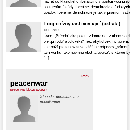
návrat do klasického liberalizmu v postoji voči pra
opustením fasády liberálnej demokracie a ľudských
úpadok liberálnej demokracie je tak v priamom vzťah
Progresívny rast existuje ´ (extrakt)
18.12.2017
Úvod: „Príroda“ ako pojem v kontexte, v akom sa d
pre „prírodu“ a „človeka“, než akýkoľvek iný pojem.
sa snaží prezentovať vo väčšine prípadov „prírodu“ 
tam vonku, ako nevinnú obeť „človeka“, s ktorou b
[...]
RSS
peacenwar
peacenwar.blog.pravda.sk
Sloboda, demokracia a
socializmus