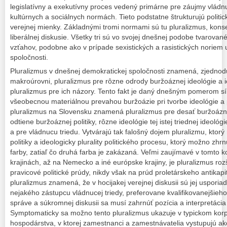
legislatívny a exekutívny proces vedený primárne pre záujmy vládnuc
kultúrnych a sociálnych normách. Tieto podstatne štrukturujú politic
verejnej mienky. Základnými tromi normami sú tu pluralizmus, kons
liberálnej diskusie. Všetky tri sú vo svojej dnešnej podobe tvarovan
vzťahov, podobne ako v prípade sexistických a rasistických noriem 
spoločnosti.
Pluralizmus v dnešnej demokratickej spoločnosti znamená, zjednod
makroúrovni, pluralizmus pre rôzne odrody buržoáznej ideológie a ic
pluralizmus pre ich názory. Tento fakt je daný dnešným pomerom síl 
všeobecnou materiálnou prevahou buržoázie pri tvorbe ideológie a p
pluralizmus na Slovensku znamená pluralizmus pre desať buržoázny
odtiene buržoáznej politiky, rôzne ideológie tej istej triednej ideológi
a pre vládnucu triedu. Vytvárajú tak falošný dojem pluralizmu, ktor
politiky a ideologicky plurality politického procesu, ktorý možno zhrn
farby, zatiaľ čo druhá farba je zakázaná. Veľmi zaujímavé v tomto 
krajinách, až na Nemecko a iné európske krajiny, je pluralizmus roz
pravicové politické prúdy, nikdy však na prúd proletárskeho antikap
pluralizmus znamená, že v hocijakej verejnej diskusii sú jej usporiada
nejakého zástupcu vládnucej triedy, preferovane kvalifikovanejšieho
správe a súkromnej diskusii sa musí zahrnúť pozícia a interpretácia 
Symptomaticky sa možno tento pluralizmus ukazuje v typickom korp
hospodárstva, v ktorej zamestnanci a zamestnávatelia vystupujú ak