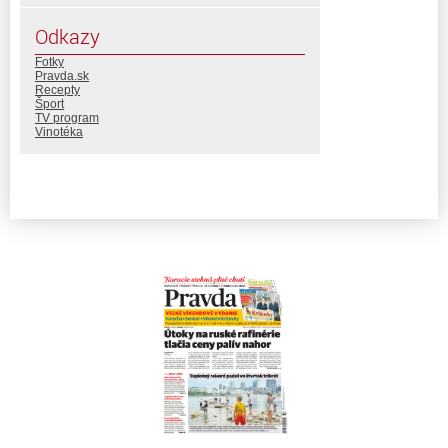
Odkazy
Fotky
Pravda.sk
Recepty
Šport
TV program
Vinotéka