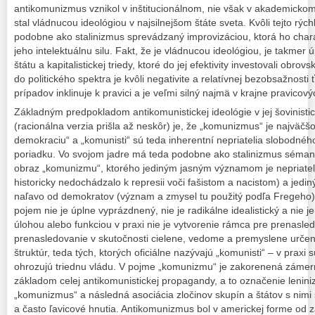
antikomunizmus vznikol v inštitucionálnom, nie však v akademicko
stal vládnucou ideológiou v najsilnejšom štáte sveta. Kvôli tejto rýc
podobne ako stalinizmus sprevádzaný improvizáciou, ktorá ho cha
jeho intelektuálnu silu. Fakt, že je vládnucou ideológiou, je takme
štátu a kapitalistickej triedy, ktoré do jej efektivity investovali obro
do politického spektra je kvôli negativite a relatívnej bezobsažnosti 
prípadov inklinuje k pravici a je veľmi silný najmä v krajne pravicov
Základným predpokladom antikomunistickej ideológie v jej šovinistic
(racionálna verzia prišla až neskôr) je, že „komunizmus“ je najväč
demokraciu“ a „komunisti“ sú teda inherentní nepriatelia slobodn
poriadku. Vo svojom jadre má teda podobne ako stalinizmus sémant
obraz „komunizmu“, ktorého jediným jasným významom je nepriateľ
historicky nedochádzalo k represii voči fašistom a nacistom) a jedi
naľavo od demokratov (význam a zmysel tu použitý podľa Fregeho). 
pojem nie je úplne vyprázdnený, nie je radikálne idealistický a nie 
úlohou alebo funkciou v praxi nie je vytvorenie rámca pre prenasled
prenasledovanie v skutočnosti cielene, vedome a premyslene určen
štruktúr, teda tých, ktorých oficiálne nazývajú „komunisti“ – v praxi s
ohrozujú triednu vládu. V pojme „komunizmu“ je zakorenená zámern
základom celej antikomunistickej propagandy, a to označenie lenin
„komunizmus“ a následná asociácia zločinov skupín a štátov s nimi
a často ľavicové hnutia. Antikomunizmus bol v americkej forme od z