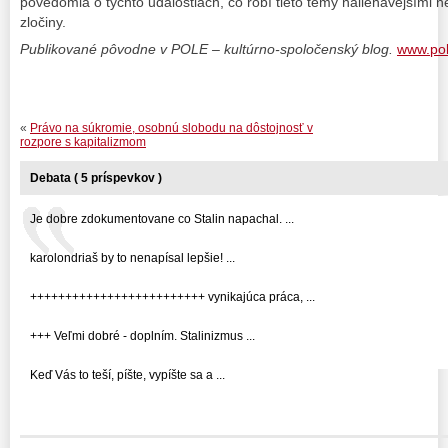
povedomia o týchto udalostiach, čo robí tieto témy naliehavejšími než
zločiny.
Publikované pôvodne v POLE – kultúrno-spoločenský blog.
www.pol
«
Právo na súkromie, osobnú slobodu na dôstojnosť v
rozpore s kapitalizmom
Debata ( 5 príspevkov )
Je dobre zdokumentovane co Stalin napachal. ...
karolondriaš by to nenapísal lepšie! ...
+++++++++++++++++++++++++ vynikajúca práca, ...
+++ Veľmi dobré - doplním. Stalinizmus ...
Keď Vás to teší, píšte, vypíšte sa a ...