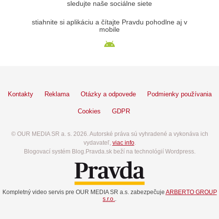
sledujte naše sociálne siete
stiahnite si aplikáciu a čítajte Pravdu pohodlne aj v
mobile
Kontakty
Reklama
Otázky a odpovede
Podmienky používania
Cookies
GDPR
© OUR MEDIA SR a. s. 2026. Autorské práva sú vyhradené a vykonáva ich
vydavateľ,
viac info
.
Blogovací systém Blog.Pravda.sk beží na technológií Wordpress.
Kompletný video servis pre OUR MEDIA SR a.s. zabezpečuje
ARBERTO GROUP
s.r.o.
.