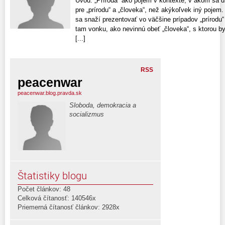
Úvod: „Príroda“ ako pojem v kontexte, v akom sa d
pre „prírodu“ a „človeka“, než akýkoľvek iný pojem.
sa snaží prezentovať vo väčšine prípadov „prírodu“ 
tam vonku, ako nevinnú obeť „človeka“, s ktorou b
[...]
RSS
peacenwar
peacenwar.blog.pravda.sk
Sloboda, demokracia a
socializmus
Štatistiky blogu
Počet článkov: 48
Celková čítanosť: 140546x
Priemerná čítanosť článkov: 2928x