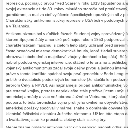
represiou, počínajúc prvou “Red Scare” v roku 1919 (spustenou an
svojej existencie až do 80. rokov minulého storočia bol protiústavn
garnitúrami, a mal za cieľ vylúčenie špecifických opozičných síl z p
Charakteristiky antikomunistickej represie v USA boli v podobných
a v Taliansku.
Antikomunizmus bol v ďalších fázach Studenej vojny sprevádzaný 
ktorom Spojené štáty americké počínajúc rokom 1953 podporovali di
charakteristikami fašizmu, s cieľom tieto štáty uchrániť pred šíren
často označoval miestne demokratické hnutia, ktoré žiadali suvereni
ohrozovali obchodné a majetkové záujmy domáceho kapitálu). Súč
nabral podobu vojenskej intervencie, štátneho terorizmu a politicke
vojenský antikomunizmus začal svoje dejiny prvou a jedinou interv
práve v tomto konflikte spáchal svoju prvú genocídu v Bodo League
približne dvestotisíc podozrivých komunistov (že stačilo len podozren
terorom Čeky a NKVD). Asi najznámejší prípad antikomunistickej voj
pre ostatné krajiny, pretože napriek ešte stále prežívajúcemu mýtu 
americkej armády a viac než obrana Južného Vietnamu, ktorý ako š
podporu, to bola teroristická vojna proti jeho civilnému obyvateľstvu.
americkej porážky spočívali v márnej snahe o donútenie obyvateľstv
klientskú fašistickú diktatúru Južného Vietnamu. Už len táto etapa d
a kvalitatívnej stránke presiahla zločiny stalinistickej éry.
Menej známe príklady antikomunistických genocíd naopak odhaľujú,