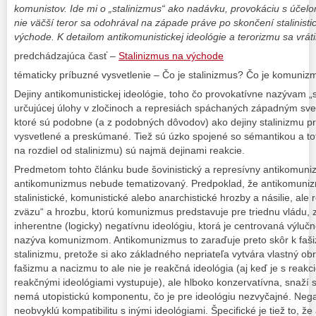
komunistov. Ide mi o „stalinizmus“ ako nadávku, provokáciu s účel
nie väčší teror sa odohrával na západe práve po skončení stalinist
východe. K detailom antikomunistickej ideológie a terorizmu sa vrát
predchádzajúca časť –
Stalinizmus na východe
tématicky príbuzné vysvetlenie – Čo je stalinizmus? Čo je komuniz
Dejiny antikomunistickej ideológie, toho čo provokatívne nazývam „s
určujúcej úlohy v zločinoch a represiách spáchaných západným sve
ktoré sú podobne (a z podobných dôvodov) ako dejiny stalinizmu 
vysvetlené a preskúmané. Tiež sú úzko spojené so sémantikou a tot
na rozdiel od stalinizmu) sú najmä dejinami reakcie.
Predmetom tohto článku bude šovinistický a represívny antikomuni
antikomunizmus nebude tematizovaný. Predpoklad, že antikomunizm
stalinistické, komunistické alebo anarchistické hrozby a násilie, ale
zväzu“ a hrozbu, ktorú komunizmus predstavuje pre triednu vládu, 
inherentne (logicky) negatívnu ideológiu, ktorá je centrovaná výlučn
nazýva komunizmom. Antikomunizmus to zaraďuje preto skôr k faš
stalinizmu, pretože si ako základného nepriateľa vytvára vlastný ob
fašizmu a nacizmu to ale nie je reakčná ideológia (aj keď je s reakc
reakčnými ideológiami vystupuje), ale hlboko konzervatívna, snaží s
nemá utopistickú komponentu, čo je pre ideológiu nezvyčajné. Negat
neobvyklú kompatibilitu s inými ideológiami. Špecifické je tiež to, že