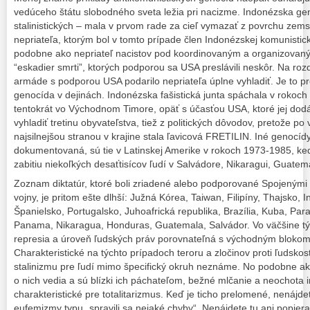
vedúceho štátu slobodného sveta ležia pri nacizme. Indonézska geno
stalinistických – mala v prvom rade za cieľ vymazať z povrchu ze
nepriateľa, ktorým bol v tomto prípade člen Indonézskej komunisticke
podobne ako nepriateľ nacistov pod koordinovaným a organizovan
“eskadier smrti”, ktorých podporou sa USA preslávili neskôr. Na roz
armáde s podporou USA podarilo nepriateľa úplne vyhladiť. Je to 
genocída v dejinách. Indonézska fašistická junta spáchala v rokoc
tentokrát vo Východnom Timore, opäť s účasťou USA, ktoré jej dodáv
vyhladiť tretinu obyvateľstva, tiež z politických dôvodov, pretože po 
najsilnejšou stranou v krajine stala ľavicová FRETILIN. Iné genocíd
dokumentovaná, sú tie v Latinskej Amerike v rokoch 1973-1985, ked
zabitiu niekoľkých desaťtisícov ľudí v Salvádore, Nikaragui, Guatema
Zoznam diktatúr, ktoré boli zriadené alebo podporované Spojenými 
vojny, je pritom ešte dlhší: Južná Kórea, Taiwan, Filipíny, Thajsko, 
Španielsko, Portugalsko, Juhoafrická republika, Brazília, Kuba, Para
Panama, Nikaragua, Honduras, Guatemala, Salvádor. Vo väčšine tých
represia a úroveň ľudských práv porovnateľná s východným blokom 
Charakteristické na týchto prípadoch teroru a zločinov proti ľudskost
stalinizmu pre ľudí mimo špecifický okruh neznáme. No podobne ako pr
o nich vedia a sú blízki ich páchateľom, bežné mlčanie a neochota 
charakteristické pre totalitarizmus. Keď je ticho prelomené, nenájdet
eufemizmy typu „spravili sa nejaké chyby“. Nenájdete tu ani popieran