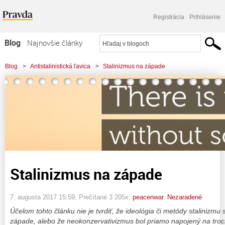
Registrácia
Prihlásenie
Blog
Najnovšie články
Najčítanejšie články
Blog
>
Antistalinistická ľavica
>
Stalinizmus na západe
Najkomentovanejšie články
Zoznam blogov
Komerčné blogy
Stalinizmus na západe
7. augusta 2017 15:59
, Prečítané 3 205x,
peacenwar
,
Nezaradené
Účelom tohto článku nie je tvrdiť, že ideológia či metódy stalinizmu 
západe, alebo že neokonzervativizmus bol priamo napojený na troc