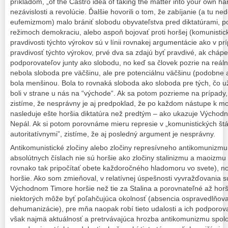
príkladom, „of the Castro idea of taking the matter into your own ha
nezávislosti a revolúcie. Ďalšie hovorili o tom, že zabíjanie (a tu 
eufemizmom) malo brániť slobodu obyvateľstva pred diktatúrami, po
režimoch demokraciu, alebo aspoň bojovať proti horšej (komunistic
pravdivosti týchto výrokov sú v línii rovnakej argumentácie ako v pr
pravdivosť týchto výrokov, prvé dva sa zdajú byť pravdivé, ak chá
podporovateľov junty ako slobodu, no keď sa človek pozrie na reálne 
nebola sloboda pre väčšinu, ale pre potenciálnu väčšinu (podobne ak
bola menšinou. Bola to rovnaká sloboda ako sloboda pre tých, čo už 
boli v strane u nás na “východe“. Ak sa potom pozrieme na prípady, 
zistíme, že nesprávny je aj predpoklad, že po každom nástupe k mo
nasleduje ešte horšia diktatúra než predtým – ako ukazuje Východný
Nepál. Ak si potom porovnáme mieru represie v „komunistických štá
autoritatívnymi”, zistíme, že aj posledný argument je nesprávny.
Antikomunistické zločiny alebo zločiny represívneho antikomunizmu n
absolútnych číslach nie sú horšie ako zločiny stalinizmu a maoizmu 
rovnako tak pripočítať obete každoročného hladomoru vo svete), no 
horšie. Ako som zmieňoval, v relatívnej úspešnosti vyvražďovania s
Východnom Timore horšie než tie za Stalina a porovnateľné až horši
niektorých môže byť poľahčujúca okolnosť (absencia ospravedlňova
dehumanizácie), pre mňa naopak robí tieto udalosti a ich podporovat
však najmä aktuálnosť a pretrvávajúca hrozba antikomunizmu spol