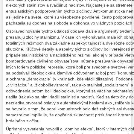
niektorých stalinistov a (väčšinu) nacistov. Najčastejšie sa stretne
entuziastickým podporovaním týchto zločinov. Antikomunistická nen
asi jediné na svete, ktoré sú všeobecne povolené, často podporovan
páchatelia sú dodnes na slobode a dokonca vo vládnych pozíciách (
Ospravedlňovanie týchto udalostí dodáva ďalšie argumenty tvrdeni
presahujú zločiny stalinizmu. V čase ich vykonávania mala ich obh
totalitných režimoch dva základné aspekty: tajnosť a dve rôzne odô
skutočné. Kľúčové detaily a aspekty týchto zločinov boli verejnosti m
prípade stalinistického a nacistického režimu, ako aj v prípade Viet
bombardovanie civilného obyvateľstva, nútené presúvanie obyvateľs
iných foriem politickej represie, ktoré boli pre svedomie svetovej ver
sa podsúvali ideologické a klamlivé odôvodnenia: boj proti “komuni
a ochrana „demokracie“ (v krajinách, kde vládli diktatúry). Podobne
„civilizáciou“ a „židoboľševizmom“, tak ako stalinisti „socializmom“
odôvodnenia potom boli ideologické, ktorými sa väčšina páchateľo
riadila (tak ako sa nimi riadili stalinisti a nacisti). Keď sa tieto činy 
nezriedka otvorené oslavy s eufemistickými heslami ako „zničenie k
sa hovorilo o tom, že popri komunistoch bolo tiež zabitých asi dvest
samozrejme implikuje, že obyčajná skutočnosť príslušnosti k strane
hrdelného zločinu.
Úprimné vysvetlenia hovorili o „domino efekte“, ktorý v interných