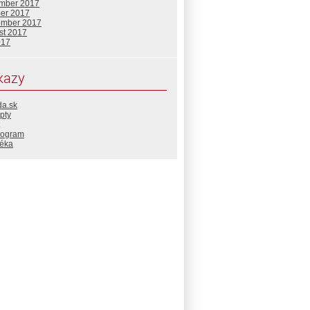
mber 2017
ber 2017
ember 2017
st 2017
017
kazy
da.sk
pty
rogram
téka