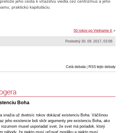
 pretože jeho cesta k víťazstvu viedla cez centrizmus a jeho
namu, praktickú kapituláciu.
50 rokov po Vietname II.
»
Posledný 30. 09. 2017, 03:06
Celá debata
|
RSS tejto debaty
logera
stenciu Boha
 sa snažia už dvetisíc rokov dokázať existenciu Boha. Väčšinou
z jeho existencie boli skôr argumenty pre existenciu Boha, ako
s rozumom musel usporiadať svet, že svet má poriadok, ktorý
 náhody, že niekto musí určovať morálku a niekto musí