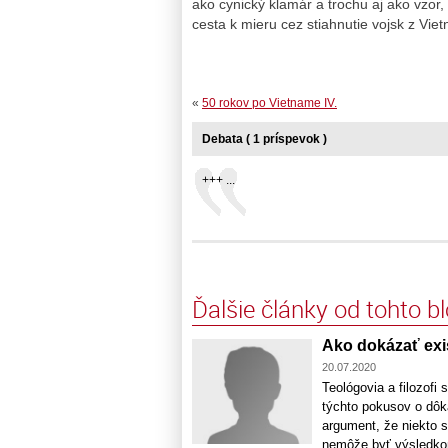
ako cynický klamár a trochu aj ako vzor,
cesta k mieru cez stiahnutie vojsk z Viet
«
50 rokov po Vietname IV.
Debata ( 1 príspevok )
+++ ...
Ďalšie články od tohto b
Ako dokázať exi
20.07.2020
Teológovia a filozofi
týchto pokusov o dôka
argument, že niekto 
nemôže byť výsledkom