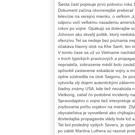
Šiesta časť popisuje prvú polovicu roka 
Dokument začína otvorenejšie preberať „
televízie na verejnú mienku, o veľkom „k
odporu voči veľkému nasadeniu americké
rokov po vojne. Opakujú sa doterajšie 
Johnson ako skvelý politik, ktorý nedoká
ofenzívu Tet sa nedeje bez poznania nep
očakáva hlavný útok na Khe Sanh, len i
V tomto čase sa už vo Vietname nachádz
v troch typických pravicových a propaga
nepriateľa, zobrazenie médií bolo zavád
spôsobil zastavenie eskalácie vojny a mo
úplne sústredila na útok Saigonu, že po
vytvorila zlý dojem autentickými zábermi
žiadny známy USA, kde tiež nezabúda na
Vietkong, zatiaľ čo podobné incidenty na
Spravodajstvo o vojne tiež interpretuje
zvyšovania počtu vojakov na mieste. Zly
obyvateľstva je vysvetlené ako chýbajúc
dovtedajšia propaganda vlády bola lož a 
Tet bol posledný vydých Severu, je zja
po zabití Martina Luthera sú rasové pro