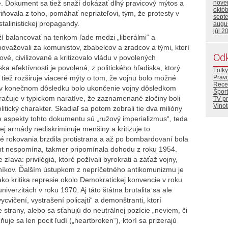
é. Dokument sa tiež snaží dokázať dlhý pravicový mýtos a
nove
októ
viňovala z toho, pomáhať nepriateľovi, tým, že protesty v
sept
talinistickej propagandy.
augu
júl 2
í balancovať na tenkom ľade medzi „liberálmi“ a
 považovali za komunistov, zbabelcov a zradcov a tými, ktorí
Od
ové, civilizované a kritizovalo vládu v povolených
ska efektívnosti je povolená, z politického hľadiska, ktorý
Fotky
 tiež rozširuje viaceré mýty o tom, že vojnu bolo možné
Prav
Rece
 a v konečnom dôsledku bolo ukončenie vojny dôsledkom
Šport
ačuje v typickom naratíve, že zaznamenané zločiny boli
TV p
Vino
itický charakter. Skadiaľ sa potom zobrali tie dva milióny
lne aspekty tohto dokumentu sú „ružový imperializmus“, teda
ej armády nediskriminuje menšiny a kritizuje to.
é rokovania brzdila protistrana a až po bombardovaní bola
nt nespomína, takmer pripomínala dohodu z roku 1954.
zľava: privilégiá, ktoré požívali byrokrati a záťaž vojny,
níkov. Ďalším ústupkom z nepríčetného antikomunizmu je
 ako kritika represie okolo Demokratickej konvencie v roku
iverzitách v roku 1970. Aj táto štátna brutalita sa ale
vičení, vystrašení policajti“ a demonštranti, ktorí
e strany, alebo sa sťahujú do neutrálnej pozície „neviem, či
zňuje sa len pocit ľudí („heartbroken“), ktorí sa prizerajú