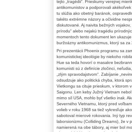
tejto „tragédii“. Prieskumy verejnej mie
antikomunistov a podporovali akékoľvek ná
tu slúžia ako obetný baránok, ospraved
takéto extrémne názory a očividne nespr
diskutované. Aj naivita bežných vojakov,
prírodu“ alebo nejakú tragédiu prírodných
momentoch tento dokument len ukazuje
buržoázny antikomunizmus, ktorý sa za 
Pri prezentácii Phoenix programu sa zam
komunistickej ideológie by niekoho robila
Hue sa teda hovorí o masakre bezbrannýc
komunisti sú z definície zločinci, neľudia,
„zlým spravodajstvom“. Zabíjanie „nevinn
odsudzuje ako politická chyba, ktorá sp
Vietkongu sa cituje prieskum, v ktorom v
Saigonu. Len keby Južný Vietnam nebol 
mimo síl USA, mohlo byť všetko inak. A
Severného Vietnamu, ktorý pred voľbami
volieb v roku 1968 sa tiež vykresľuje ak
sabotoval mierové rokovania. Iný typ re
laborsionizmu (Colliding Dreams), že v pr
namierená na obe tábory, aj mier bol mo