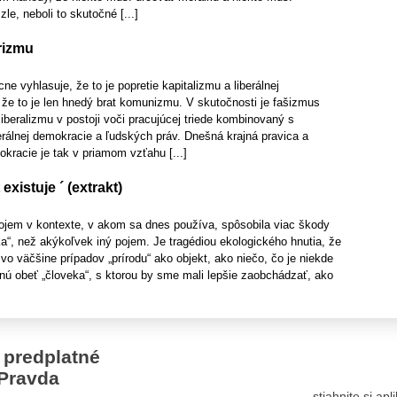
le, neboli to skutočné [...]
rizmu
e vyhlasuje, že to je popretie kapitalizmu a liberálnej
že to je len hnedý brat komunizmu. V skutočnosti je fašizmus
liberalizmu v postoji voči pracujúcej triede kombinovaný s
erálnej demokracie a ľudských práv. Dnešná krajná pravica a
okracie je tak v priamom vzťahu [...]
existuje ´ (extrakt)
pojem v kontexte, v akom sa dnes používa, spôsobila viac škody
eka“, než akýkoľvek iný pojem. Je tragédiou ekologického hnutia, že
vo väčšine prípadov „prírodu“ ako objekt, ako niečo, čo je niekde
nú obeť „človeka“, s ktorou by sme mali lepšie zaobchádzať, ako
 predplatné
Pravda
stiahnite si ap