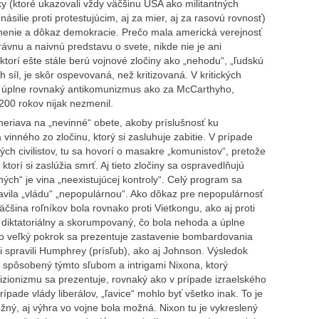
nky (ktoré ukazovali vždy väčšinu USA ako militantných
silie proti protestujúcim, aj za mier, aj za rasovú rovnosť)
lnenie a dôkaz demokracie. Prečo mala americká verejnosť
ávnu a naivnú predstavu o svete, nikde nie je ani
 ktorí ešte stále berú vojnové zločiny ako „nehodu“, „ľudskú
 síl, je skôr ospevovaná, než kritizovaná. V kritických
 úplne rovnaký antikomunizmus ako za McCarthyho,
200 rokov nijak nezmenil.
eriava na „nevinné“ obete, akoby príslušnosť ku
 vinného zo zločinu, ktorý si zasluhuje zabitie. V prípade
h civilistov, tu sa hovorí o masakre „komunistov“, pretože
 ktorí si zaslúžia smrť. Aj tieto zločiny sa ospravedlňujú
ých“ je vina „neexistujúcej kontroly“. Celý program sa
ravila „vládu“ „nepopulárnou“. Ako dôkaz pre nepopulárnosť
äčšina roľníkov bola rovnako proti Vietkongu, ako aj proti
diktatoriálny a skorumpovaný, čo bola nehoda a úplne
ko veľký pokrok sa prezentuje zastavenie bombardovania
 spravili Humphrey (prísľub), ako aj Johnson. Výsledok
o spôsobený týmto sľubom a intrigami Nixona, ktorý
vizionizmu sa prezentuje, rovnaký ako v prípade izraelského
ípade vlády liberálov, „ľavice“ mohlo byť všetko inak. To je
žný, aj výhra vo vojne bola možná. Nixon tu je vykreslený