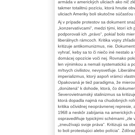
armáda v amerických uliciach ako nič zl
takmer totalitnú pozíciu, ktorá hnutie ob
uliciach Ameriky boli skutočne súčasťou s
Aj v prípade protestov sa dokument snaž
„konzervatívcami“, medzi tými, ktorí ich
podporovali ich „právo“, pokiaľ bolo mier
liberálnych rámcoch. Kritika vojny zhľadi
kritizuje antikomunizmus, nie. Dokument
vyhrať, keby sa to či niečo iné nestalo
domácej opozície voči nej. Rovnako pokr
len výnimkou a nemali systematickú a pol
mŕtvych civilistov, nevysvetľuje. Liberá
imperializmus, ktorý aspoň vrámci vlastn
Opakovaná je tiež paradigma, že mierov
„donútená“ k dohode, ktorá, čo dokume
Severovietnamský stalinizmus sa kritizuje 
ktorá dopadla najmä na chudobných roľ
kritika očividnej neoprávnenej represie,
1968 a neskôr zabíjania na amerických un
ospravedlňuje typickými schémami „zle vyc
„zneužívajú svoje práva“. Kritizujú sa ob
to boli protestujúci alebo polícia“. Zdôra