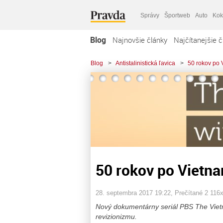
Správy
Športweb
Auto
Kok
Blog
Najnovšie články
Najčítanejšie č
Blog
>
Antistalinistická ľavica
>
50 rokov po V
50 rokov po Vietnam
28. septembra 2017 19:22
, Prečítané 2 116
Nový dokumentárny seriál PBS The Vietn
revizionizmu.