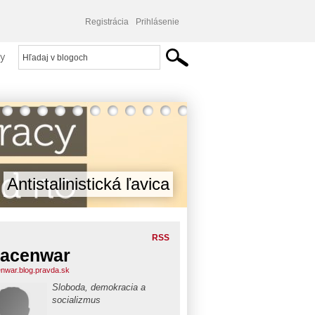
Registrácia
Prihlásenie
y
Antistalinistická ľavica
RSS
acenwar
nwar.blog.pravda.sk
Sloboda, demokracia a
socializmus