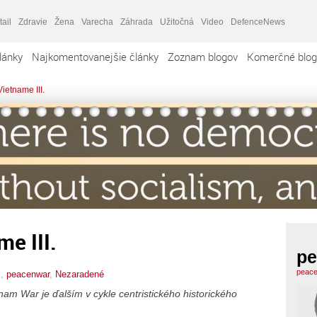
tail
Zdravie
Žena
Varecha
Záhrada
Užitočná
Video
DefenceNews
lánky
Najkomentovanejšie články
Zoznam blogov
Komerčné blog
ietname III.
e III.
pe
peace
x,
peacenwar
,
Nezaradené
am War je ďalším v cykle centristického historického