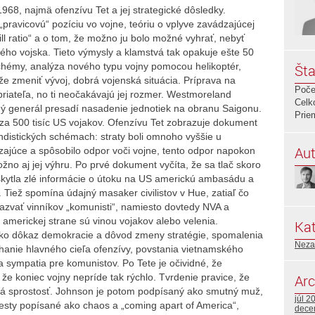
1968, najmä ofenzívu Tet a jej strategické dôsledky.
pravicovú“ pozíciu vo vojne, teóriu o vplyve zavádzajúcej
ill ratio“ a o tom, že možno ju bolo možné vyhrať, nebyť
ho vojska. Tieto výmysly a klamstvá tak opakuje ešte 50
schémy, analýza nového typu vojny pomocou helikoptér,
Šta
že zmeniť vývoj, dobrá vojenská situácia. Príprava na
Poče
riateľa, no ti neočakávajú jej rozmer. Westmoreland
Celk
ný generál presadí nasadenie jednotiek na obranu Saigonu.
Prie
a 500 tisíc US vojakov. Ofenzívu Tet zobrazuje dokument
ndistických schémach: straty boli omnoho vyššie u
Aut
zajúce a spôsobilo odpor voči vojne, tento odpor napokon
žno aj jej výhru. Po prvé dokument vyčíta, že sa tlač skoro
skytla zlé informácie o útoku na US americkú ambasádu a
. Tiež spomína údajný masaker civilistov v Hue, zatiaľ čo
zvať vinníkov „komunisti“, namiesto dovtedy NVA a
 americkej strane sú vinou vojakov alebo velenia.
Kat
 ako dôkaz demokracie a dôvod zmeny stratégie, spomalenia
Neza
hanie hlavného cieľa ofenzívy, povstania vietnamského
a sympatia pre komunistov. Po Tete je očividné, že
že koniec vojny nepríde tak rýchlo. Tvrdenie pravice, že
Arc
vná sprostosť. Johnson je potom podpísaný ako smutný muž,
júl 2
testy popísané ako chaos a „coming apart of America“,
dece