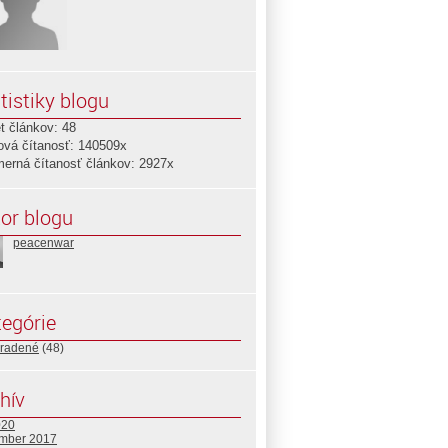
tistiky blogu
t článkov: 48
ová čítanosť: 140509x
merná čítanosť článkov: 2927x
or blogu
peacenwar
egórie
radené
(48)
hív
020
mber 2017