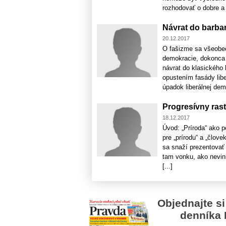
rozhodovať o dobre a z
Návrat do barba
20.12.2017
O fašizme sa všeobecn
demokracie, dokonca 
návrat do klasického 
opustením fasády lib
úpadok liberálnej dem
Progresívny rast 
18.12.2017
Úvod: „Príroda“ ako 
pre „prírodu“ a „člov
sa snaží prezentovať 
tam vonku, ako nevin
[...]
Objednajte si
denníka 