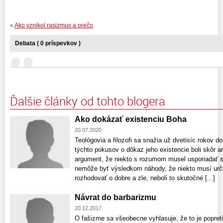
«
Ako vznikol rasizmus a prečo
Debata ( 0 príspevkov )
Ďalšie články od tohto blogera
Ako dokázať existenciu Boha
20.07.2020
Teológovia a filozofi sa snažia už dvetisíc rokov 
týchto pokusov o dôkaz jeho existencie boli skôr 
argument, že niekto s rozumom musel usporiadať sv
nemôže byť výsledkom náhody, že niekto musí urč
rozhodovať o dobre a zle, neboli to skutočné [...]
Návrat do barbarizmu
20.12.2017
O fašizme sa všeobecne vyhlasuje, že to je popretie