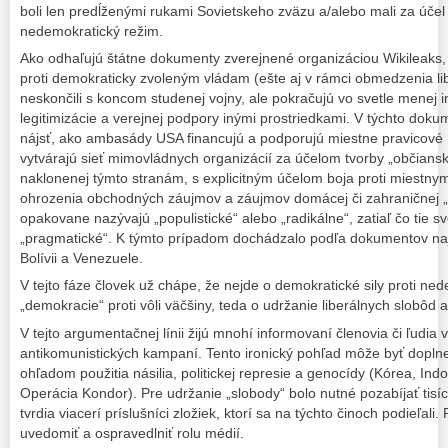
boli len predĺženými rukami Sovietskeho zväzu a/alebo mali za úče
nedemokratický režim.
Ako odhaľujú štátne dokumenty zverejnené organizáciou Wikileaks
proti demokraticky zvoleným vládam (ešte aj v rámci obmedzenia l
neskončili s koncom studenej vojny, ale pokračujú vo svetle menej i
legitimizácie a verejnej podpory inými prostriedkami. V týchto do
nájsť, ako ambasády USA financujú a podporujú miestne pravicové h
vytvárajú sieť mimovládnych organizácií za účelom tvorby „občiansk
naklonenej týmto stranám, s explicitným účelom boja proti miestn
ohrozenia obchodných záujmov a záujmov domácej či zahraničnej „b
opakovane nazývajú „populistické“ alebo „radikálne“, zatiaľ čo tie s
„pragmatické“. K týmto prípadom dochádzalo podľa dokumentov naj
Bolívii a Venezuele.
V tejto fáze človek už chápe, že nejde o demokratické sily proti ne
„demokracie“ proti vôli väčšiny, teda o udržanie liberálnych slobôd a
V tejto argumentačnej línii žijú mnohí informovaní členovia či ľudi
antikomunistických kampaní. Tento ironický pohľad môže byť dopln
ohľadom použitia násilia, politickej represie a genocídy (Kórea, In
Operácia Kondor). Pre udržanie „slobody“ bolo nutné pozabíjať tisíce
tvrdia viacerí príslušníci zložiek, ktorí sa na týchto činoch podieľal
uvedomiť a ospravedlniť rolu médií.