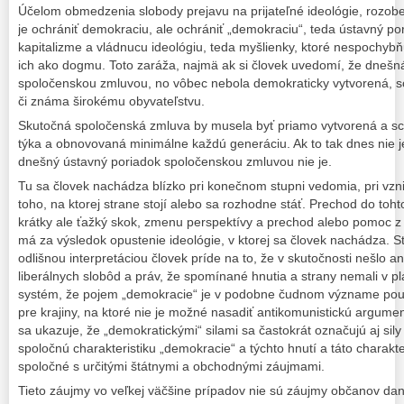
Účelom obmedzenia slobody prejavu na prijateľné ideológie, rozob
je ochrániť demokraciu, ale ochrániť „demokraciu“, teda ústavný p
kapitalizme a vládnucu ideológiu, teda myšlienky, ktoré nespochybňuj
ich ako dogmu. Toto zaráža, najmä ak si človek uvedomí, že dnešn
spoločenskou zmluvou, no vôbec nebola demokraticky vytvorená, s
či známa širokému obyvateľstvu.
Skutočná spoločenská zmluva by musela byť priamo vytvorená a sc
týka a obnovovaná minimálne každú generáciu. Ak to tak dnes nie je
dnešný ústavný poriadok spoločenskou zmluvou nie je.
Tu sa človek nachádza blízko pri konečnom stupni vedomia, pri vzn
toho, na ktorej strane stojí alebo sa rozhodne stáť. Prechod do toh
krátky ale ťažký skok, zmenu perspektívy a prechod alebo pomoc z
má za výsledok opustenie ideológie, v ktorej sa človek nachádza. S
odlišnou interpretáciou človek príde na to, že v skutočnosti nešlo a
liberálnych slobôd a práv, že spomínané hnutia a strany nemali v p
systém, že pojem „demokracie“ je v podobne čudnom význame použ
pre krajiny, na ktoré nie je možné nasadiť antikomunistickú argume
sa ukazuje, že „demokratickými“ silami sa častokrát označujú aj sily
spoločnú charakteristiku „demokracie“ a týchto hnutí a táto charakt
spoločné s určitými štátnymi a obchodnými záujmami.
Tieto záujmy vo veľkej väčšine prípadov nie sú záujmy občanov dane