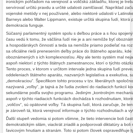
ironickým pohľadom na verejnosť a voličskú základňu, ktorej je treba
servírovať určitú pravdu a určité udalosti zamlčiavať. Napríklad zač
vojenské metódy v nej používané, alebo niektoré udalosti v Latinsk
Barneys alebo Walter Lippmann, existuje určitá skupina ľudí, ktorá
demokracia funguje.
Súčasný parlamentný systém spolu s deľbou práce a s ňou spoj
času vedú k tomu, že väčšina ľudí nie je a ani nemôže byť obozn
a hospodárskych činností a teda sa nemôže priamo podieľať na rozh
sa oficiálne rieši prenesením deľby práce do štátneho aparátu, kd
oboznámených s ich komplexnosťou. Aby ale tento systém mal neja
aspoň niektorí z týchto štátnych zamestnancov, ktorí o týchto otázk
Tento proces, v ktorom v určitom intervale jedna skupina ľudí preve
oddeleniach štátneho aparátu, nazvaných legislatíva a exekutíva, s
„demokraciou“. Špecifikom tohto procesu v tzv. liberálnych spoločnos
nazývaná „voľby“, je tajná a že ľudia zvolení do riadiacich funkcií 
sekundárne podľa svojho programu. Jediným „kontrolným mechani
aspoň v týchto riadiacich funkciách dochádza k rozhodnutiam, kto
„voličov“, sú opätovné voľby. Tá skupina ľudí, ktorá zaručuje, že te
je zároveň tá, ktorá verejnosť informuje o týchto rozhodnutiach a v
Ďalší stupeň vedomia si potom všimne, že tieto intervencie boli čas
demokratickým silám, viackrát zriadili a podporovali diktatúry a bol
ľavicovým hnutiam a stranám. Toto si potom človek ospravedlňuje tým