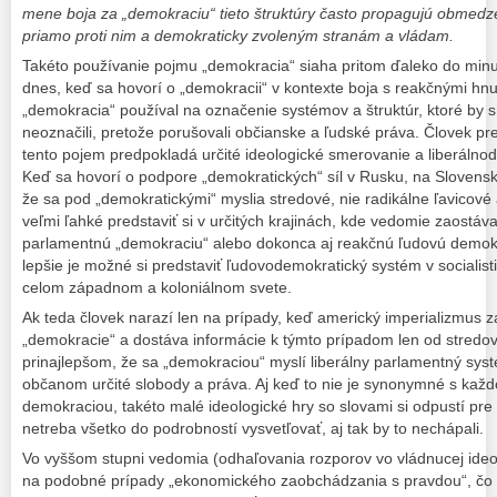
mene boja za „demokraciu“ tieto štruktúry často propagujú obmedze
priamo proti nim a demokraticky zvoleným stranám a vládam.
Takéto používanie pojmu „demokracia“ siaha pritom ďaleko do minu
dnes, keď sa hovorí o „demokracii“ v kontexte boja s reakčnými hnu
„demokracia“ používal na označenie systémov a štruktúr, ktoré by
neoznačili, pretože porušovali občianske a ľudské práva. Človek pret
tento pojem predpokladá určité ideologické smerovanie a liberálno
Keď sa hovorí o podpore „demokratických“ síl v Rusku, na Slovensk
že sa pod „demokratickými“ myslia stredové, nie radikálne ľavicové a
veľmi ľahké predstaviť si v určitých krajinách, kde vedomie zaostá
parlamentnú „demokraciu“ alebo dokonca aj reakčnú ľudovú demok
lepšie je možné si predstaviť ľudovodemokratický systém v socialis
celom západnom a koloniálnom svete.
Ak teda človek narazí len na prípady, keď americký imperializmus 
„demokracie“ a dostáva informácie k týmto prípadom len od stredový
prinajlepšom, že sa „demokraciou“ myslí liberálny parlamentný syst
občanom určité slobody a práva. Aj keď to nie je synonymné s kaž
demokraciou, takéto malé ideologické hry so slovami si odpustí pr
netreba všetko do podrobností vysvetľovať, aj tak by to nechápali.
Vo vyššom stupni vedomia (odhaľovania rozporov vo vládnucej ideol
na podobné prípady „ekonomického zaobchádzania s pravdou“, čo s