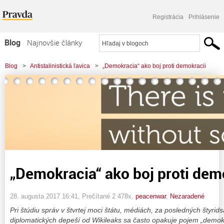
Registrácia
Prihlásenie
Blog
Najnovšie články
Najčítanejšie články
Blog
>
Antistalinistická ľavica
>
„Demokracia“ ako boj proti demokracii
Najkomentovanejšie články
Zoznam blogov
Komerčné blogy
„Demokracia“ ako boj proti dem
28. augusta 2017 16:41
, Prečítané 2 478x,
peacenwar
,
Nezaradené
Pri štúdiu správ v štvrtej moci štátu, médiách, za posledných štyrid
diplomatických depeší od Wikileaks sa často opakuje pojem „demo