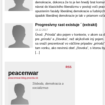
demokracie, dokonca že to je len hnedý brat komu
návrat do klasického liberalizmu v postoji voči pra
opustením fasády liberálnej demokracie a ľudských
úpadok liberálnej demokracie je tak v priamom vzťah
Progresívny rast existuje ´ (extrakt)
18.12.2017
Úvod: „Príroda“ ako pojem v kontexte, v akom sa d
pre „prírodu“ a „človeka“, než akýkoľvek iný pojem.
sa snaží prezentovať vo väčšine prípadov „prírodu“ 
tam vonku, ako nevinnú obeť „človeka“, s ktorou b
[...]
RSS
peacenwar
peacenwar.blog.pravda.sk
Sloboda, demokracia a
socializmus