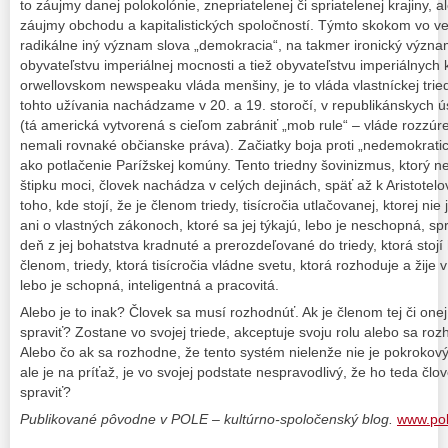
to záujmy danej polokolónie, znepriatelenej či spriatelenej krajiny, 
záujmy obchodu a kapitalistických spoločností. Týmto skokom vo v
radikálne iný význam slova „demokracia“, na takmer ironický význ
obyvateľstvu imperiálnej mocnosti a tiež obyvateľstvu imperiálnych 
orwellovskom newspeaku vláda menšiny, je to vláda vlastníckej triedy
tohto užívania nachádzame v 20. a 19. storočí, v republikánskych
(tá americká vytvorená s cieľom zabrániť „mob rule“ – vláde rozzúr
nemali rovnaké občianske práva). Začiatky boja proti „nedemokrati
ako potlačenie Parížskej komúny. Tento triedny šovinizmus, ktorý n
štipku moci, človek nachádza v celých dejinách, späť až k Aristotelo
toho, kde stojí, že je členom triedy, tisícročia utlačovanej, ktorej 
ani o vlastných zákonoch, ktoré sa jej týkajú, lebo je neschopná, spr
deň z jej bohatstva kradnuté a prerozdeľované do triedy, ktorá stojí h
členom, triedy, ktorá tisícročia vládne svetu, ktorá rozhoduje a žij
lebo je schopná, inteligentná a pracovitá.
Alebo je to inak? Človek sa musí rozhodnúť. Ak je členom tej či onej
spraviť? Zostane vo svojej triede, akceptuje svoju rolu alebo sa roz
Alebo čo ak sa rozhodne, že tento systém nielenže nie je pokrokový 
ale je na príťaž, je vo svojej podstate nespravodlivý, že ho teda č
spraviť?
Publikované pôvodne v POLE – kultúrno-spoločenský blog.
www.pol