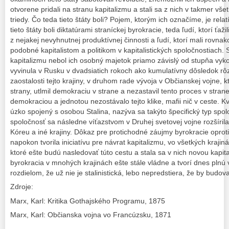
otvorene pridali na stranu kapitalizmu a stali sa z nich v takmer všet
triedy. Čo teda tieto štáty boli? Pojem, ktorým ich označíme, je re
tieto štáty boli diktatúrami straníckej byrokracie, teda ľudí, ktorí ťaži
z nejakej nevyhnutnej produktívnej činnosti a ľudí, ktorí mali rovn
podobné kapitalistom a politikom v kapitalistických spoločnostiach.
kapitalizmu nebol ich osobný majetok priamo závislý od stupňa vyko
vyvinula v Rusku v dvadsiatich rokoch ako kumulatívny dôsledok rô
zaostalosti tejto krajiny, v druhom rade vývoja v Občianskej vojne, 
strany, utlmil demokraciu v strane a nezastavil tento proces v stran
demokraciou a jednotou nezostávalo tejto klike, mafii nič v ceste. K
úzko spojený s osobou Stalina, nazýva sa takýto špecifický typ spoloč
spoločnosť sa následne víťazstvom v Druhej svetovej vojne rozšíri
Kóreu a iné krajiny. Dôkaz pre protichodné záujmy byrokracie oproti 
napokon tvorila iniciatívu pre návrat kapitalizmu, vo všetkých krajin
ktoré ešte budú nasledovať túto cestu a stala sa v nich novou kapita
byrokracia v mnohých krajinách ešte stále vládne a tvorí dnes plnú 
rozdielom, že už nie je stalinistická, lebo nepredstiera, že by budov
Zdroje:
Marx, Karl: Kritika Gothajského Programu, 1875
Marx, Karl: Občianska vojna vo Francúzsku, 1871