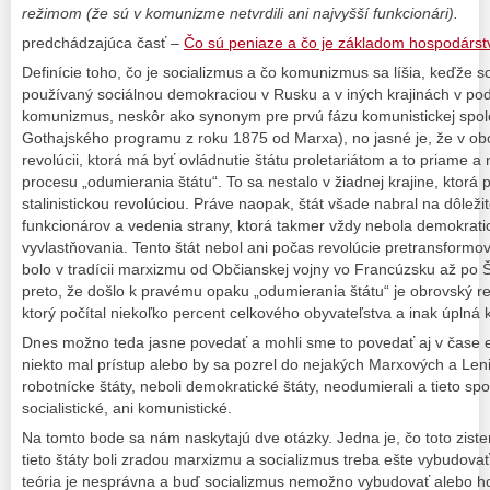
režimom (že sú v komunizme netvrdili ani najvyšší funkcionári).
predchádzajúca časť –
Čo sú peniaze a čo je základom hospodárst
Definície toho, čo je socializmus a čo komunizmus sa líšia, keďže 
používaný sociálnou demokraciou v Rusku a v iných krajinách v po
komunizmus, neskôr ako synonym pre prvú fázu komunistickej spoloč
Gothajského programu z roku 1875 od Marxa), no jasné je, že v ob
revolúcii, ktorá má byť ovládnutie štátu proletariátom a to priame a 
procesu „odumierania štátu“. To sa nestalo v žiadnej krajine, ktorá p
stalinistickou revolúciou. Práve naopak, štát všade nabral na dôležit
funkcionárov a vedenia strany, ktorá takmer vždy nebola demokrat
vyvlastňovania. Tento štát nebol ani počas revolúcie pretransformo
bolo v tradícii marxizmu od Občianskej vojny vo Francúzsku až po Š
preto, že došlo k pravému opaku „odumierania štátu“ je obrovský re
ktorý počítal niekoľko percent celkového obyvateľstva a inak úplná
Dnes možno teda jasne povedať a mohli sme to povedať aj v čase ex
niekto mal prístup alebo by sa pozrel do nejakých Marxových a Lenin
robotnícke štáty, neboli demokratické štáty, neodumierali a tieto spo
socialistické, ani komunistické.
Na tomto bode sa nám naskytajú dve otázky. Jedna je, čo toto zis
tieto štáty boli zradou marxizmu a socializmus treba ešte vybudov
teória je nesprávna a buď socializmus nemožno vybudovať alebo 