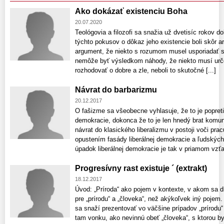
Ako dokázať existenciu Boha
20.07.2020
Teológovia a filozofi sa snažia už dvetisíc rokov 
týchto pokusov o dôkaz jeho existencie boli skôr 
argument, že niekto s rozumom musel usporiadať sv
nemôže byť výsledkom náhody, že niekto musí urč
rozhodovať o dobre a zle, neboli to skutočné [...]
Návrat do barbarizmu
20.12.2017
O fašizme sa všeobecne vyhlasuje, že to je popretie
demokracie, dokonca že to je len hnedý brat komu
návrat do klasického liberalizmu v postoji voči pra
opustením fasády liberálnej demokracie a ľudských
úpadok liberálnej demokracie je tak v priamom vzťah
Progresívny rast existuje ´ (extrakt)
18.12.2017
Úvod: „Príroda“ ako pojem v kontexte, v akom sa d
pre „prírodu“ a „človeka“, než akýkoľvek iný pojem.
sa snaží prezentovať vo väčšine prípadov „prírodu“ 
tam vonku, ako nevinnú obeť „človeka“, s ktorou b