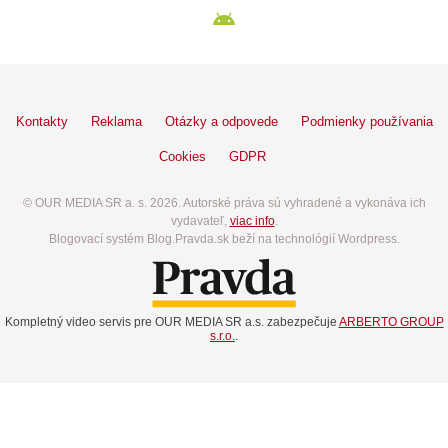
Kontakty
Reklama
Otázky a odpovede
Podmienky používania
Cookies
GDPR
© OUR MEDIA SR a. s. 2026. Autorské práva sú vyhradené a vykonáva ich
vydavateľ,
viac info
.
Blogovací systém Blog.Pravda.sk beží na technológií Wordpress.
Kompletný video servis pre OUR MEDIA SR a.s. zabezpečuje
ARBERTO GROUP
s.r.o.
.