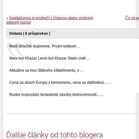
«
Kapitalizmus si protirečí s Ústavou alebo vnútorný
Čo sú p
ústavný rozpor
Debata ( 6 príspevkov )
Malé dôležité doplnenie. Prvým kritikom ...
Marx bol Khazar Lenin bol Khazar Stalin cistil ...
Aktuálne sa moc štátneho eštablimentu, v ...
Cena za strach Evropy z komunismu, cena za stalinskou... ...
Rusko rozprodalo fantastické zásoby drahocenností... ...
Ďalšie články od tohto blogera