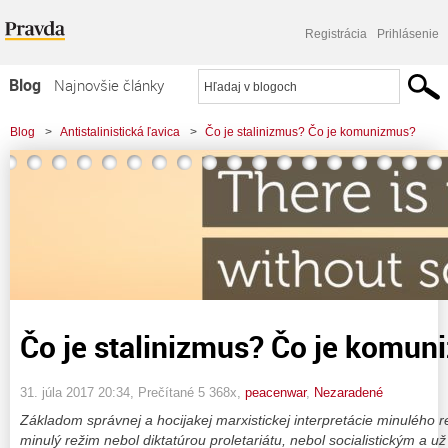
Registrácia
Prihlásenie
Blog
Najnovšie články
Najčítanejšie články
Blog
>
Antistalinistická ľavica
>
Čo je stalinizmus? Čo je komunizmus?
Najkomentovanejšie články
Zoznam blogov
Komerčné blogy
Čo je stalinizmus? Čo je komu
31. júla 2017 20:34
, Prečítané 5 368x,
peacenwar
,
Nezaradené
Základom správnej a hocijakej marxistickej interpretácie minulého r
minulý režim nebol diktatúrou proletariátu, nebol socialistickým a 