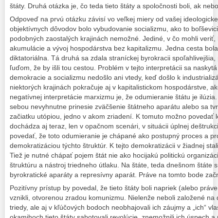
štáty. Druhá otázka je, čo teda tieto štáty a spoločnosti boli, ak nebo
Odpoveď na prvú otázku závisí vo veľkej miery od vašej ideologickej
objektívnych dôvodov bolo vybudovanie socializmu, ako to boľševici 
podobných zaostalých krajinách nemožné. Jediné, v čo mohli veriť, 
akumulácie a vývoj hospodárstva bez kapitalizmu. Jedna cesta bol
diktatoriálna. Tá druhá sa zdala straníckej byrokracii spoľahlivejšia
ľuďom, že by išli tou cestou. Problém v tejto interpretácii sa naskyt
demokracie a socializmu nedošlo ani vtedy, keď došlo k industrializác
niektorých krajinách pokračuje aj v kapitalistickom hospodárstve, ak
negatívnej interpretácie marxizmu je, že odumieranie štátu je ilúzia.
sebou nevyhnutne prinesie zväčšenie štátneho aparátu alebo sa tvrd
začiatku utópiou, jedno v akom zriadení. K tomuto možno povedať l
dochádza aj teraz, len v opačnom scenári, v situácii úplnej deštrukc
povedať, že toto odumieranie je chápané ako postupný proces a pro
demokratizáciou týchto štruktúr. K tejto demokratizácii v žiadnej stali
Tiež je nutné chápať pojem štát nie ako hocijakú politickú organizác
štruktúru a nástroj triedneho útlaku. Na štáte, teda dnešnom štáte 
byrokratické aparáty a represívny aparát. Práve na tomto bode za
Pozitívny prístup by povedal, že tieto štáty boli napriek (alebo prá
vznikli, otvorenou zradou komunizmu. Nielenže neboli založené na 
triedy, ale aj v kľúčových bodoch neobhajovali ich záujmy a „ich“ vl
okamihoch tieto štáty sabotovali revolúcie, znemožnili ich úspech a